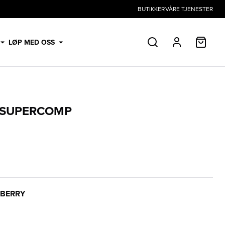
BUTIKKER
VÅRE TJENESTER
HANDL
LØP MED OSS
SØK
PROFIL
 SUPERCOMP
NBERRY