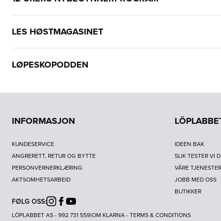
LES HØSTMAGASINET
LØPESKOPODDEN
INFORMASJON
LÖPLABBE
KUNDESERVICE
IDEEN BAK
ANGRERETT, RETUR OG BYTTE
SLIK TESTER VI 
PERSONVERNERKLÆRING
VÅRE TJENESTE
AKTSOMHETSARBEID
JOBB MED OSS
BUTIKKER
FØLG OSS:
Instagram
Facebook
Youtube
LÖPLABBET AS - 992 731 559
|
OM KLARNA
-
TERMS & CONDITIONS