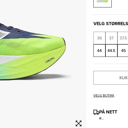
VELG STØRREL
36
37
37.5
44
44.5
45
KLIK
VELG BUTIKK
PÅ NETT
...