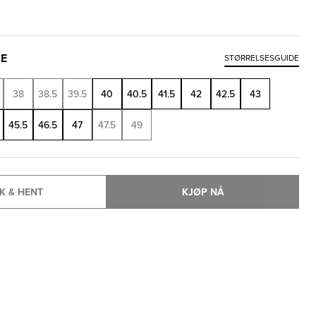
SE
STØRRELSESGUIDE
38
38.5
39.5
40
40.5
41.5
42
42.5
43
45.5
46.5
47
47.5
49
K & HENT
KJØP NÅ