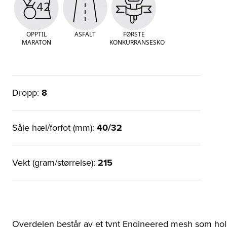
OPPTIL
ASFALT
FØRSTE
MARATON
KONKURRANSESKO
Dropp:
8
Såle hæl/forfot (mm):
40/32
Vekt (gram/størrelse):
215
Overdelen består av et tynt Engineered mesh som ho