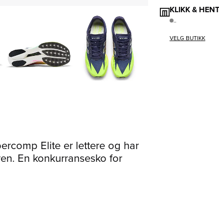
KLIKK & HEN
..
VELG BUTIKK
rcomp Elite er lettere og har
en. En konkurransesko for