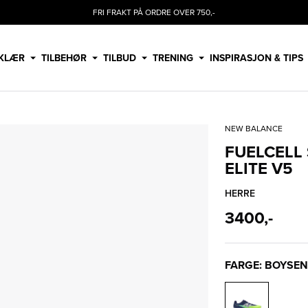
FRI FRAKT PÅ ORDRE OVER 750,-
KLÆR
TILBEHØR
TILBUD
TRENING
INSPIRASJON & TIPS
NEW BALANCE
FUELCELL
ELITE V5
HERRE
3400,-
FARGE: BOYSE