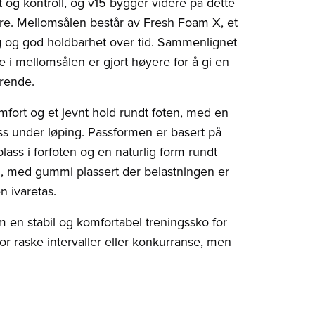
 og kontroll, og v15 bygger videre på dette
re. Mellomsålen består av Fresh Foam X, et
 og god holdbarhet over tid. Sammenlignet
i mellomsålen er gjort høyere for å gi en
erende.
fort og et jevnt hold rundt foten, med en
ass under løping. Passformen er basert på
ss i forfoten og en naturlig form rundt
on, med gummi plassert der belastningen er
n ivaretas.
en stabil og komfortabel treningssko for
or raske intervaller eller konkurranse, men