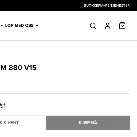
BUTIKKER
VÅRE TJENESTER
HANDL
LØP MED OSS
SØK
PROFIL
M 880 V15
lgt.
K & HENT
KJØP NÅ