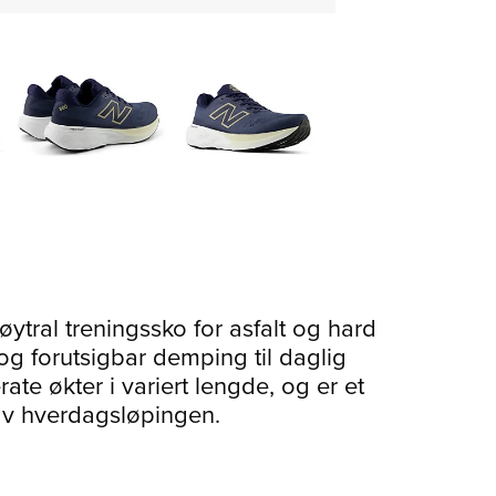
tral treningssko for asfalt og hard
og forutsigbar demping til daglig
te økter i variert lengde, og er et
 av hverdagsløpingen.