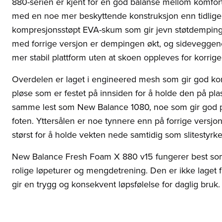
880-serien er kjent for en god balanse mellom komfort
med en noe mer beskyttende konstruksjon enn tidlige
kompresjonsstøpt EVA-skum som gir jevn støtdemping
med forrige versjon er dempingen økt, og sideveggene 
mer stabil plattform uten at skoen oppleves for korrig
Overdelen er laget i engineered mesh som gir god kom
pløse som er festet på innsiden for å holde den på pl
samme lest som New Balance 1080, noe som gir god pla
foten. Yttersålen er noe tynnere enn på forrige versj
størst for å holde vekten nede samtidig som slitestyrke
New Balance Fresh Foam X 880 v15 fungerer best som 
rolige løpeturer og mengdetrening. Den er ikke laget f
gir en trygg og konsekvent løpsfølelse for daglig bruk.