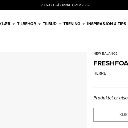
FRI FRAKT PÅ ORDRE OVER 750,-
KLÆR
TILBEHØR
TILBUD
TRENING
INSPIRASJON & TIPS
NEW BALANCE
FRESHFOA
HERRE
Produktet er utso
KLIK