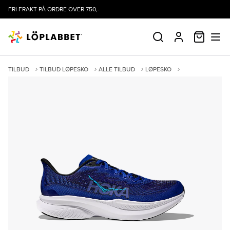
FRI FRAKT PÅ ORDRE OVER 750,-
HANDLE
SØK
PROFIL
TILBUD
TILBUD LØPESKO
ALLE TILBUD
LØPESKO
TRENINGSSKO
KAMPANJER
MACH 6