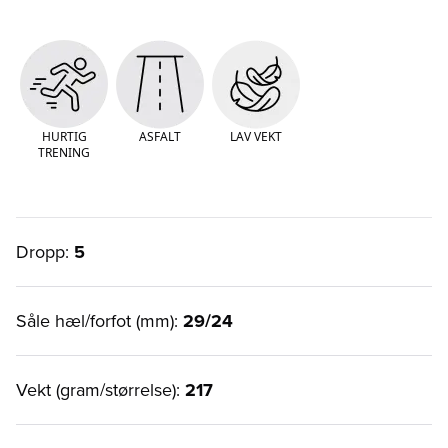
HURTIG
ASFALT
LAV VEKT
TRENING
Dropp:
5
Såle hæl/forfot (mm):
29/24
Vekt (gram/størrelse):
217