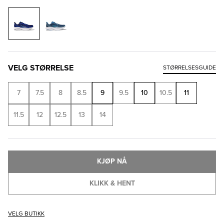
VELG STØRRELSE
STØRRELSESGUIDE
7
7.5
8
8.5
9
9.5
10
10.5
11
11.5
12
12.5
13
14
KJØP NÅ
KLIKK & HENT
VELG BUTIKK