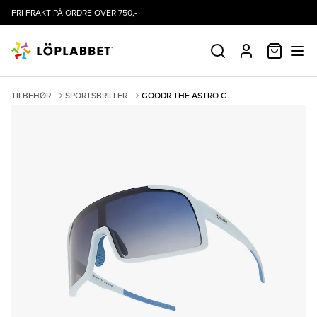
FRI FRAKT PÅ ORDRE OVER 750,-
HANDLE
SØK
PROFIL
TILBEHØR
SPORTSBRILLER
GOODR THE ASTRO G