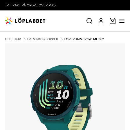
FRI FRAKT PÅ ORDRE OVER 750,-
HANDLE
SØK
PROFIL
TILBEHØR
TRENINGSKLOKKER
FORERUNNER 170 MUSIC