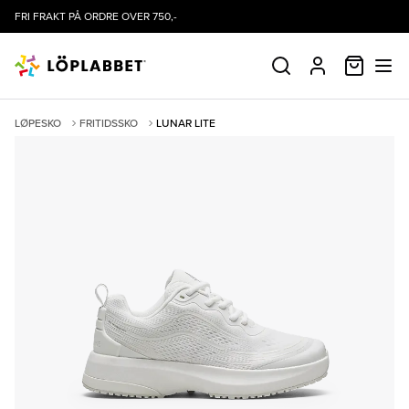
FRI FRAKT PÅ ORDRE OVER 750,-
HANDLE
SØK
PROFIL
LØPESKO
FRITIDSSKO
LUNAR LITE