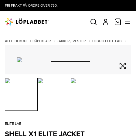
FRI FRAKT PÅ ORDRE OVER 750,-
HANDLE
SØK
PROFIL
ALLE TILBUD
LØPEKLÆR
JAKKER / VESTER
TILBUD ELITE LAB
SHELL X1 ELITE JACKET
ELITE LAB
SHELL X1 ELITE JACKET