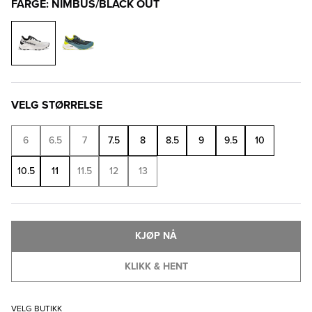
FARGE: NIMBUS/BLACK OUT
VELG STØRRELSE
6
6.5
7
7.5
8
8.5
9
9.5
10
10.5
11
11.5
12
13
KJØP NÅ
KLIKK & HENT
VELG BUTIKK