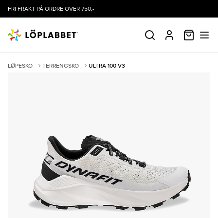
FRI FRAKT PÅ ORDRE OVER 750,-
HANDLE
SØK
PROFIL
LØPESKO
TERRENGSKO
ULTRA 100 V3