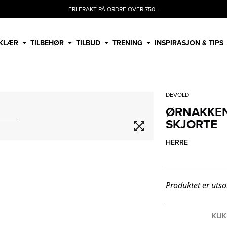
FRI FRAKT PÅ ORDRE OVER 750,-
KLÆR
TILBEHØR
TILBUD
TRENING
INSPIRASJON & TIPS
DEVOLD
ØRNAKKEN
SKJORTE
HERRE
Produktet er utso
KLIK