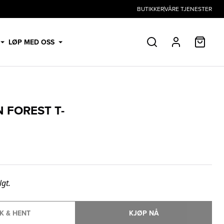
BUTIKKER
VÅRE TJENESTER
HANDL
LØP MED OSS
SØK
PROFIL
 FOREST T-
lgt.
K & HENT
KJØP NÅ