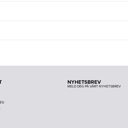
T
NYHETSBREV
MELD DEG PÅ VÅRT NYHETSBREV
DEG
R