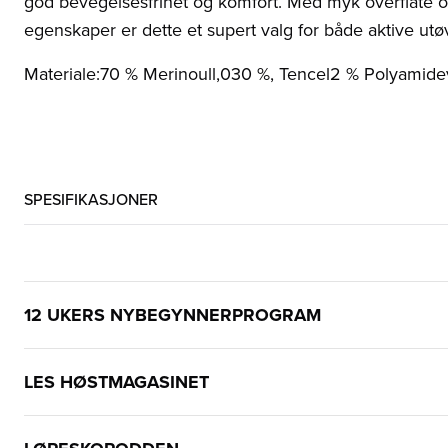
god bevegelsesfrihet og komfort. Med myk overflate 
egenskaper er dette et supert valg for både aktive ut
Materiale:70 % Merinoull,030 %, Tencel2 % Polyamidev
SPESIFIKASJONER
12 UKERS NYBEGYNNERPROGRAM
LES HØSTMAGASINET