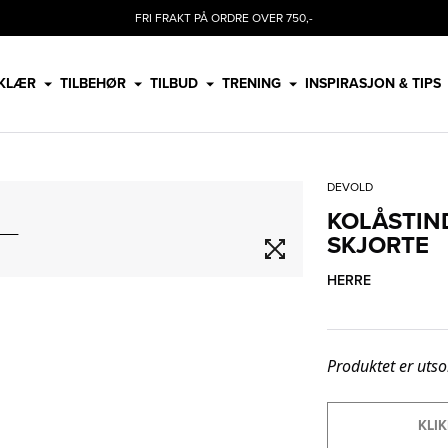
FRI FRAKT PÅ ORDRE OVER 750,-
KLÆR
TILBEHØR
TILBUD
TRENING
INSPIRASJON & TIPS
DEVOLD
KOLÅSTIN
SKJORTE
HERRE
Produktet er utso
KLIK