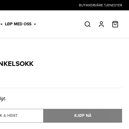
BUTIKKER
VÅRE TJENESTER
HANDL
LØP MED OSS
SØK
PROFIL
NKELSOKK
lgt.
K & HENT
KJØP NÅ