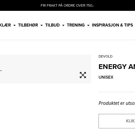
FRI FRAKT PÅ ORDRE OVER 750,-
KLÆR
TILBEHØR
TILBUD
TRENING
INSPIRASJON & TIPS
DEVOLD
ENERGY A
UNISEX
Produktet er utso
KLIK