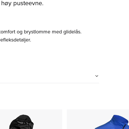
 høy pusteevne.
r komfort og brystlomme med glidelås.
refleksdetaljer.