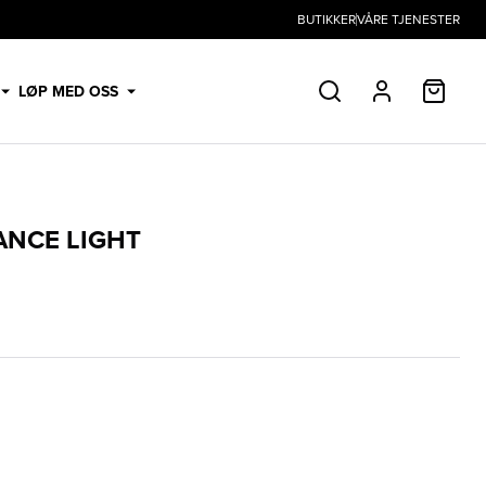
BUTIKKER
VÅRE TJENESTER
HANDL
LØP MED OSS
SØK
PROFIL
ANCE LIGHT