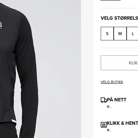
VELG STØRREL
S
M
L
KLIK
VELG BUTIKK
PÅ NETT
...
KLIKK & HEN
..