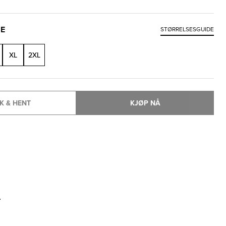
SE
STØRRELSESGUIDE
XL
2XL
K & HENT
KJØP NÅ
T