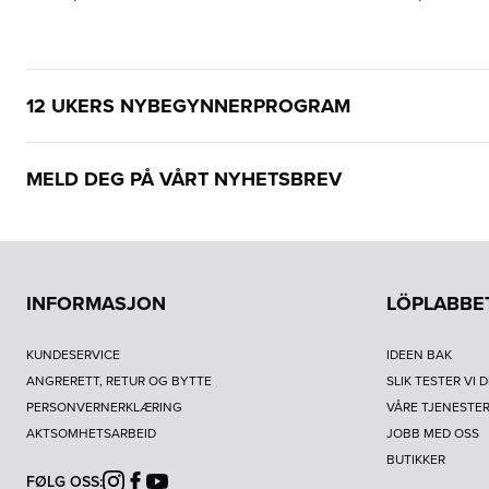
12 UKERS NYBEGYNNERPROGRAM
MELD DEG PÅ VÅRT NYHETSBREV
INFORMASJON
LÖPLABBE
KUNDESERVICE
IDEEN BAK
ANGRERETT, RETUR OG BYTTE
SLIK TESTER VI 
PERSONVERNERKLÆRING
VÅRE TJENESTE
AKTSOMHETSARBEID
JOBB MED OSS
BUTIKKER
FØLG OSS:
Instagram
Facebook
Youtube