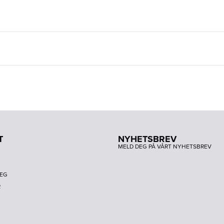
T
NYHETSBREV
MELD DEG PÅ VÅRT NYHETSBREV
DEG
R