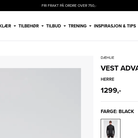
FRI FRAKT PÅ ORDRE OVER 750,-
KLÆR
TILBEHØR
TILBUD
TRENING
INSPIRASJON & TIPS
DÆHLIE
VEST ADV
HERRE
1299,-
FARGE: BLACK