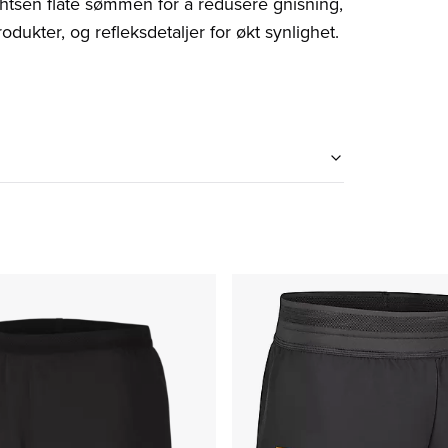
tightsen flate sømmen for å redusere gnisning,
ukter, og refleksdetaljer for økt synlighet.