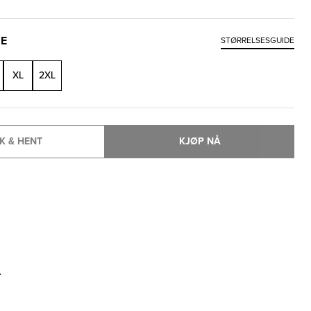
SE
STØRRELSESGUIDE
XL
2XL
K & HENT
KJØP NÅ
T