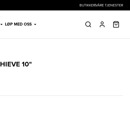
BUTIKKER
VÅRE TJENESTER
HANDL
LØP MED OSS
SØK
PROFIL
HIEVE 10"