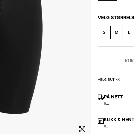
VELG STØRREL
S
M
L
KLIK
VELG BUTIKK
PÅ NETT
...
KLIKK & HEN
..