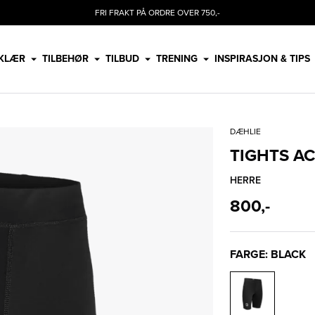
FRI FRAKT PÅ ORDRE OVER 750,-
KLÆR
TILBEHØR
TILBUD
TRENING
INSPIRASJON & TIPS
DÆHLIE
TIGHTS AC
HERRE
800,-
FARGE: BLACK