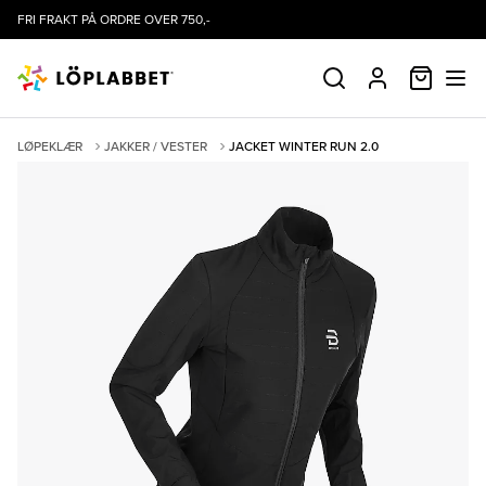
FRI FRAKT PÅ ORDRE OVER 750,-
HANDLE
SØK
PROFIL
LØPEKLÆR
JAKKER / VESTER
JACKET WINTER RUN 2.0