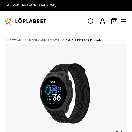
FRI FRAKT PÅ ORDRE OVER 750,-
HANDLE
SØK
PROFIL
TILBEHØR
TRENINGSKLOKKER
PACE 4 NYLON BLACK