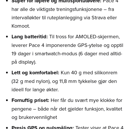
Super for løpere og multisportutøvere:
Pace 4
har alle de viktigste treningsfunksjonene – fra
intervalløkter til ruteplanlegging via Strava eller
Komoot.
Lang batteritid:
Til tross for AMOLED-skjermen,
leverer Pace 4 imponerende GPS-ytelse og opptil
19 dager i smartwatch-modus (6 dager med alltid-
på display).
Lett og komfortabel:
Kun 40 g med silikonrem
(32 g med nylon), og 11,8 mm tykkelse gjør den
ideell for lange økter.
Fornuftig priset:
Her får du svært mye klokke for
pengene – både når det gjelder funksjon, kvalitet
og brukervennlighet
Presis GPS og pulsmåling:
Tester viser at Pace 4