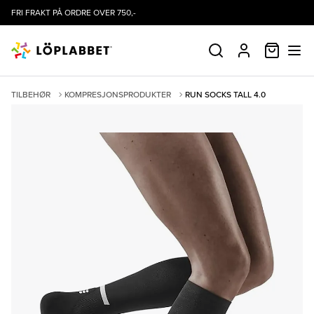
FRI FRAKT PÅ ORDRE OVER 750,-
HANDLE
SØK
PROFIL
TILBEHØR
KOMPRESJONSPRODUKTER
RUN SOCKS TALL 4.0