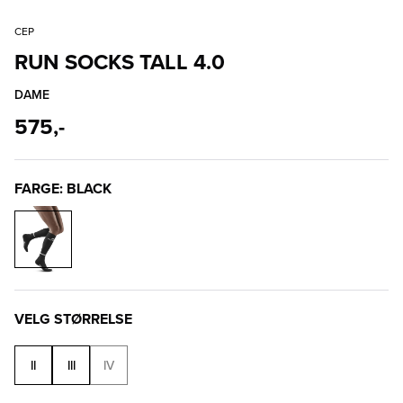
CEP
RUN SOCKS TALL 4.0
DAME
575,-
FARGE: BLACK
VELG STØRRELSE
II
III
IV