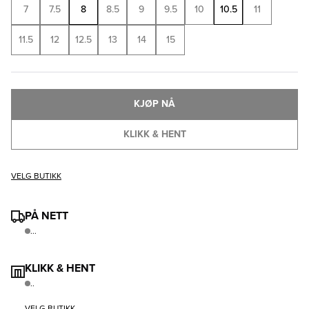
7
7.5
8
8.5
9
9.5
10
10.5
11
11.5
12
12.5
13
14
15
KJØP NÅ
KLIKK & HENT
VELG BUTIKK
PÅ NETT
...
KLIKK & HENT
..
VELG BUTIKK