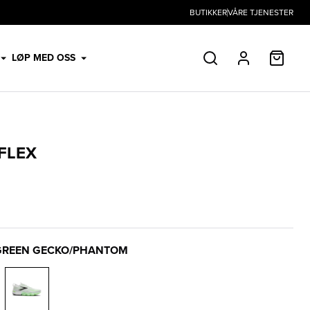
BUTIKKER
VÅRE TJENESTER
HANDL
LØP MED OSS
SØK
PROFIL
FLEX
/GREEN GECKO/PHANTOM