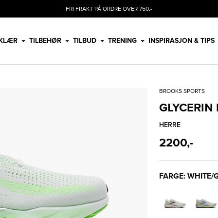
FRI FRAKT PÅ ORDRE OVER 750,-
KLÆR
TILBEHØR
TILBUD
TRENING
INSPIRASJON & TIPS
BROOKS SPORTS
GLYCERIN 
HERRE
2200,-
FARGE: WHITE