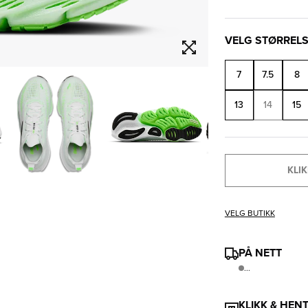
VELG STØRREL
7
7.5
8
13
14
15
KLIK
VELG BUTIKK
PÅ NETT
...
KLIKK & HEN