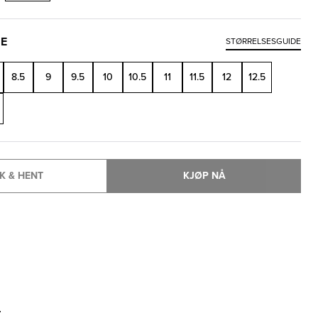
SE
STØRRELSESGUIDE
8.5
9
9.5
10
10.5
11
11.5
12
12.5
K & HENT
KJØP NÅ
T