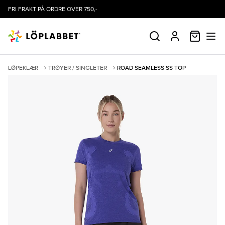
FRI FRAKT PÅ ORDRE OVER 750,-
HANDLE
SØK
PROFIL
LØPEKLÆR
TRØYER / SINGLETER
ROAD SEAMLESS SS TOP