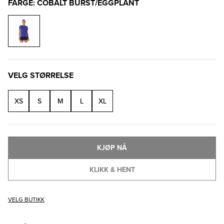
FARGE: COBALT BURST/EGGPLANT
VELG STØRRELSE
XS
S
M
L
XL
KJØP NÅ
KLIKK & HENT
VELG BUTIKK