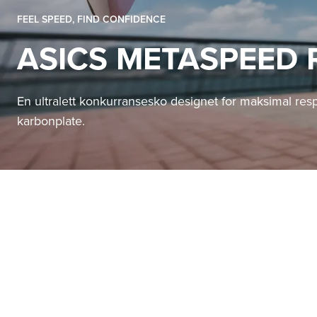
FEEL SPEED, FIND CONFIDENCE
ASICS METASPEED 
En ultralett konkurransesko designet for maksimal res
karbonplate.