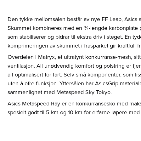
Den tykke mellomsålen består av nye FF Leap, Asics sit
Skummet kombineres med en ¾-lengde karbonplate pla
som stabiliserer og bidrar til ekstra driv i steget. En 
komprimeringen av skummet i frasparket gir kraftfull fr
Overdelen i Matryx, et ultratynt konkurranse-mesh, sitt
ventilasjon. All unødvendig komfort og polstring er fje
alt optimalisert for fart. Selv små komponenter, som li
uten å ofre funksjon. Yttersålen har AsicsGrip-materiale
sammenlignet med Metaspeed Sky Tokyo.
Asics Metaspeed Ray er en konkurransesko med maksim
spesielt godt til 5 km og 10 km for erfarne løpere med 