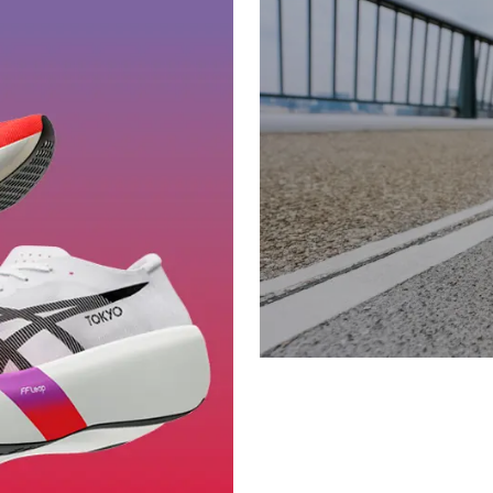
ASICS
METASPEED SKY & ED