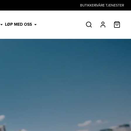
BUTIKKER
VÅRE TJENESTER
HANDL
LØP MED OSS
SØK
PROFIL