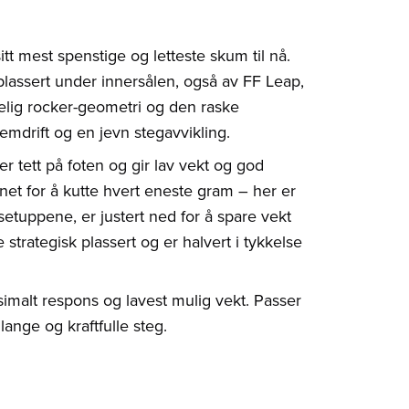
t mest spenstige og letteste skum til nå.
ssert under innersålen, også av FF Leap,
tydelig rocker-geometri og den raske
emdrift og en jevn stegavvikling.
er tett på foten og gir lav vekt og god
rnet for å kutte hvert eneste gram – her er
ssetuppene, er justert ned for å spare vekt
 strategisk plassert og er halvert i tykkelse
alt respons og lavest mulig vekt. Passer
lange og kraftfulle steg.