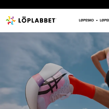
LØPESKO
LØPE