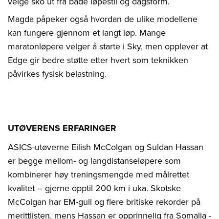
velge sko ut fra både løpestil og dagsform.
Magda påpeker også hvordan de ulike modellene
kan fungere gjennom et langt løp. Mange
maratonløpere velger å starte i Sky, men opplever at
Edge gir bedre støtte etter hvert som teknikken
påvirkes fysisk belastning.
UTØVERENS ERFARINGER
ASICS-utøverne Eilish McColgan og Suldan Hassan
er begge mellom- og langdistanseløpere som
kombinerer høy treningsmengde med målrettet
kvalitet – gjerne opptil 200 km i uka. Skotske
McColgan har EM-gull og flere britiske rekorder på
merittlisten, mens Hassan er opprinnelig fra Somalia -