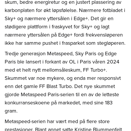
skum, bedre energiretur og en justert plassering av
karbonplaten for økt løpsfølelse. Nærmere fotbladet i
Sky+ og nærmere yttersålen i Edge+. Det gir en
stødigere plattform i fraskyvet for Sky+ og lagt
nærmere yttersålen på Edge+ fordi frekvensløperen
ikke har samme pushet i frasparket som stegløperen.
Tredje generasjon Metaspeed, Sky Paris og Edge
Paris ble lansert i forkant av OL i Paris våren 2024
med et helt nytt mellomsåleskum, FF Turbo+.
Skummet var noe mykere, og enda mer responsivt
enn det gamle FF Blast Turbo. Det nye skummet
gjorde Metaspeed Paris-serien til en av de letteste
konkurranseskoene på markedet, med sine 183
gram.
Metaspeed-serien har vært med på flere store
prestasjoner. Blant annet satte Kristine Blummenfelt