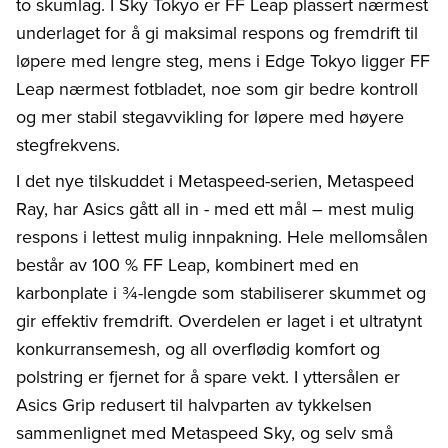
to skumlag. I Sky Tokyo er FF Leap plassert nærmest
underlaget for å gi maksimal respons og fremdrift til
løpere med lengre steg, mens i Edge Tokyo ligger FF
Leap nærmest fotbladet, noe som gir bedre kontroll
og mer stabil stegavvikling for løpere med høyere
stegfrekvens.
I det nye tilskuddet i Metaspeed-serien, Metaspeed
Ray, har Asics gått all in - med ett mål – mest mulig
respons i lettest mulig innpakning. Hele mellomsålen
består av 100 % FF Leap, kombinert med en
karbonplate i ¾-lengde som stabiliserer skummet og
gir effektiv fremdrift. Overdelen er laget i et ultratynt
konkurransemesh, og all overflødig komfort og
polstring er fjernet for å spare vekt. I yttersålen er
Asics Grip redusert til halvparten av tykkelsen
sammenlignet med Metaspeed Sky, og selv små