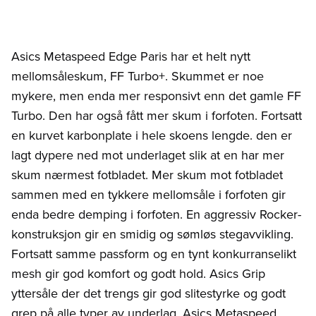
Asics Metaspeed Edge Paris har et helt nytt
mellomsåleskum, FF Turbo+. Skummet er noe
mykere, men enda mer responsivt enn det gamle FF
Turbo. Den har også fått mer skum i forfoten. Fortsatt
en kurvet karbonplate i hele skoens lengde. den er
lagt dypere ned mot underlaget slik at en har mer
skum nærmest fotbladet. Mer skum mot fotbladet
sammen med en tykkere mellomsåle i forfoten gir
enda bedre demping i forfoten. En aggressiv Rocker-
konstruksjon gir en smidig og sømløs stegavvikling.
Fortsatt samme passform og en tynt konkurranselikt
mesh gir god komfort og godt hold. Asics Grip
yttersåle der det trengs gir god slitestyrke og godt
grep på alle typer av underlag. Asics Metaspeed