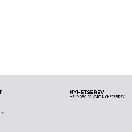
T
NYHETSBREV
MELD DEG PÅ VÅRT NYHETSBREV
DEG
R