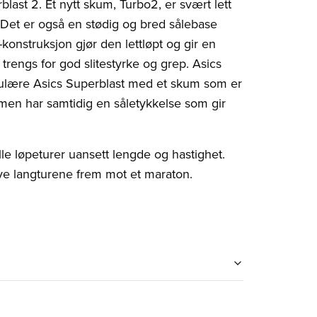
ast 2. Et nytt skum, Turbo2, er svært lett
Det er også en stødig og bred sålebase
-konstruksjon gjør den lettløpt og gir en
trengs for god slitestyrke og grep. Asics
ulære Asics Superblast med et skum som er
 men har samtidig en såletykkelse som gir
lle løpeturer uansett lengde og hastighet.
sive langturene frem mot et maraton.