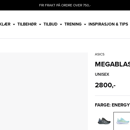
FRI FRAKT PÅ ORDRE OVER 750,-
KLÆR
TILBEHØR
TILBUD
TRENING
INSPIRASJON & TIPS
ASICS
MEGABLA
UNISEX
2800,-
FARGE: ENERGY