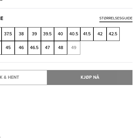
SE
STØRRELSESGUIDE
37.5
38
39
39.5
40
40.5
41.5
42
42.5
45
46
46.5
47
48
49
K & HENT
KJØP NÅ
T