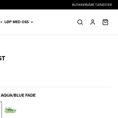
BUTIKKER
VÅRE TJENESTER
HANDL
LØP MED OSS
SØK
PROFIL
ST
 AQUA/BLUE FADE