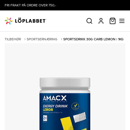
FRI FRAKT PÅ ORDRE OVER 750,-
HANDLE
SØK
PROFIL
TILBEHØR
SPORTSERNÆRING
SPORTSDRIKK 30G CARB LEMON | 1KG