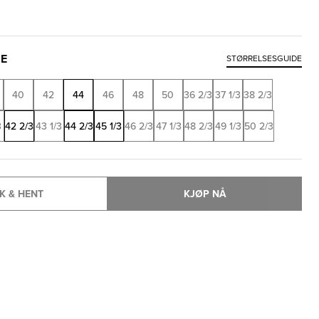
SE
STØRRELSESGUIDE
40
42
44
46
48
50
36 2/3
37 1/3
38 2/3
3
42 2/3
43 1/3
44 2/3
45 1/3
46 2/3
47 1/3
48 2/3
49 1/3
50 2/3
K & HENT
KJØP NÅ