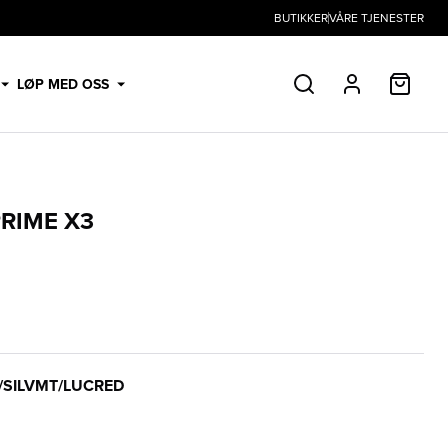
BUTIKKER
VÅRE TJENESTER
HANDL
LØP MED OSS
SØK
PROFIL
RIME X3
/SILVMT/LUCRED