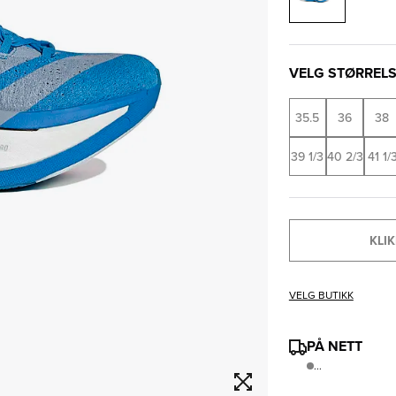
VELG STØRREL
35.5
36
38
39 1/3
40 2/3
41 1/
KLIK
VELG BUTIKK
PÅ NETT
...