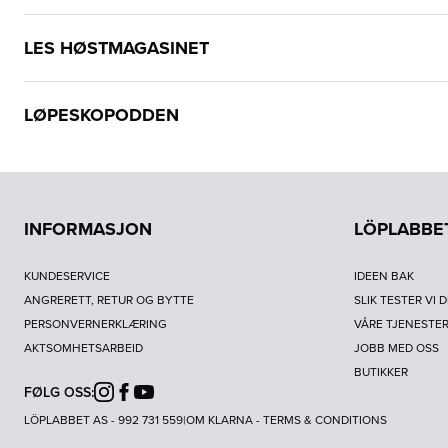
LES HØSTMAGASINET
LØPESKOPODDEN
INFORMASJON
LÖPLABBE
KUNDESERVICE
IDEEN BAK
ANGRERETT, RETUR OG BYTTE
SLIK TESTER VI 
PERSONVERNERKLÆRING
VÅRE TJENESTE
AKTSOMHETSARBEID
JOBB MED OSS
BUTIKKER
FØLG OSS:
Instagram
Facebook
Youtube
LÖPLABBET AS - 992 731 559
|
OM KLARNA
-
TERMS & CONDITIONS