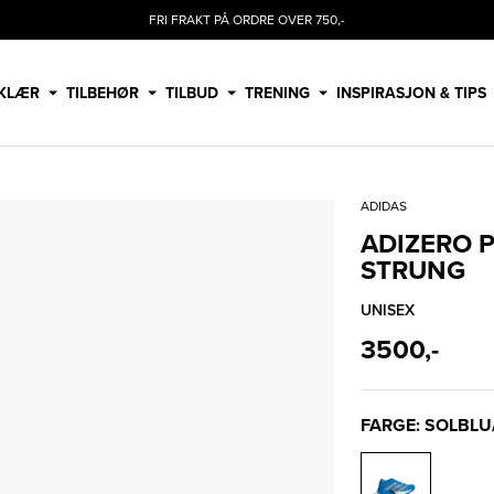
FRI FRAKT PÅ ORDRE OVER 750,-
KLÆR
TILBEHØR
TILBUD
TRENING
INSPIRASJON & TIPS
ADIDAS
ADIZERO P
STRUNG
UNISEX
3500,-
FARGE: SOLBLU