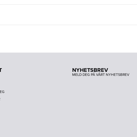
T
NYHETSBREV
MELD DEG PÅ VÅRT NYHETSBREV
DEG
R