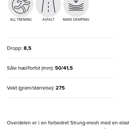
ALL TRENING
ASFALT
MAKS DEMPING
Dropp:
8,5
Såle hæl/forfot (mm):
50/41,5
Vekt (gram/størrelse):
275
Overdelen er i en forbedret Strung-mesh med en elast