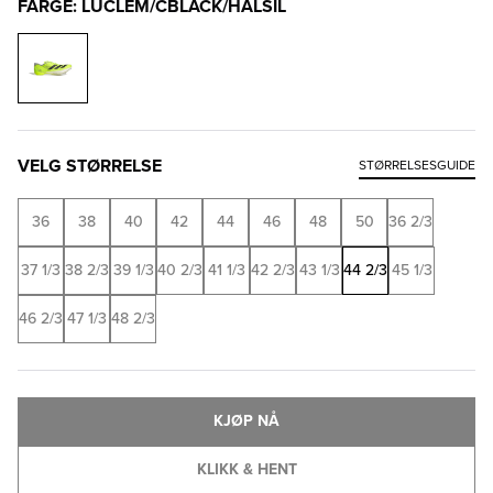
FARGE: LUCLEM/CBLACK/HALSIL
VELG STØRRELSE
STØRRELSESGUIDE
36
38
40
42
44
46
48
50
36 2/3
37 1/3
38 2/3
39 1/3
40 2/3
41 1/3
42 2/3
43 1/3
44 2/3
45 1/3
46 2/3
47 1/3
48 2/3
KJØP NÅ
KLIKK & HENT