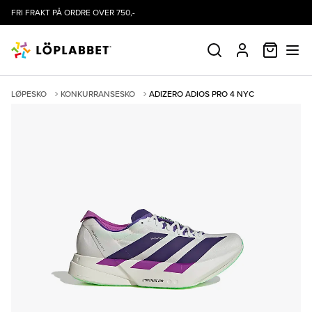
FRI FRAKT PÅ ORDRE OVER 750,-
HANDLE
SØK
PROFIL
LØPESKO
KONKURRANSESKO
ADIZERO ADIOS PRO 4 NYC