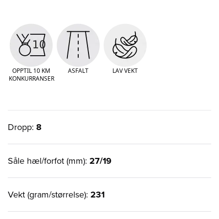
OPPTIL 10 KM
ASFALT
LAV VEKT
KONKURRANSER
Dropp:
8
Såle hæl/forfot (mm):
27/19
Vekt (gram/størrelse):
231