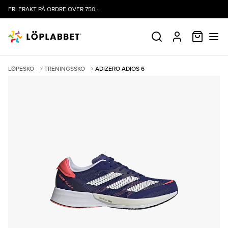
FRI FRAKT PÅ ORDRE OVER 750,-
HANDLE
SØK
PROFIL
LØPESKO
TRENINGSSKO
ADIZERO ADIOS 6