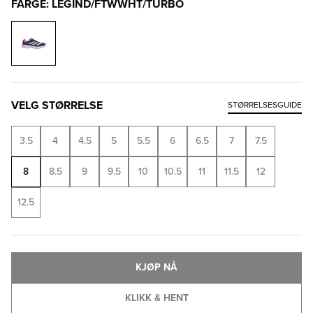
FARGE: LEGIND/FTWWHT/TURBO
VELG STØRRELSE
STØRRELSESGUIDE
3.5
4
4.5
5
5.5
6
6.5
7
7.5
8
8.5
9
9.5
10
10.5
11
11.5
12
12.5
KJØP NÅ
KLIKK & HENT