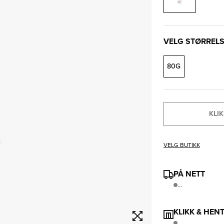
VELG STØRREL
80G
KLIK
VELG BUTIKK
PÅ NETT
...
KLIKK & HEN
..