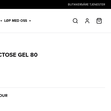
BUTIKKER
VÅRE TJENESTER
HANDL
LØP MED OSS
SØK
PROFIL
CTOSE GEL 80
LOUR