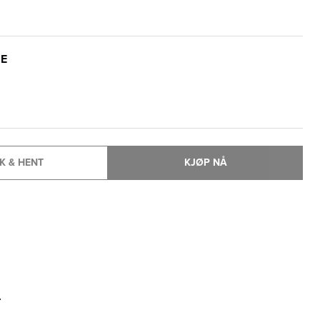
SE
K & HENT
KJØP NÅ
T