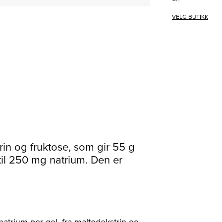
VELG BUTIKK
rin og fruktose, som gir 55 g
 til 250 mg natrium. Den er
trium per gel, fra maltodekstrin og