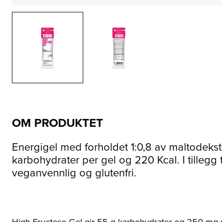
OM PRODUKTET
Energigel med forholdet 1:0,8 av maltodekst
karbohydrater per gel og 220 Kcal. I tillegg
veganvennlig og glutenfri.
High Fructose Gel gir 55 g karbohydrater og 250 mg na