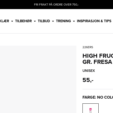
FRI FRAKT PÅ ORDRE OVER 750,-
KLÆR
TILBEHØR
TILBUD
TRENING
INSPIRASJON & TIPS
226ERS
HIGH FRU
GR. FRESA
UNISEX
55,-
FARGE: NO CO