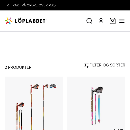
FRI FRAKT PÅ ORDRE OVER 750,-
HANDLE
SØK
PROFIL
TSL
FILTER OG SORTER
2
PRODUKTER
Produktliste