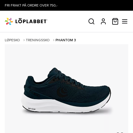
FRI FRAKT PÅ ORDRE OVER 750,-
HANDLE
SØK
PROFIL
LØPESKO
TRENINGSSKO
PHANTOM 3