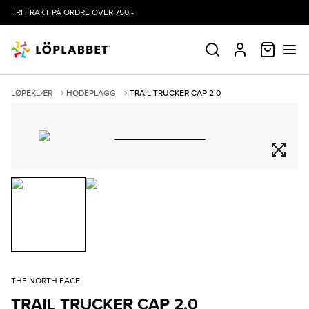
FRI FRAKT PÅ ORDRE OVER 750,-
HANDLE
SØK
PROFIL
LØPEKLÆR
HODEPLAGG
TRAIL TRUCKER CAP 2.0
THE NORTH FACE
TRAIL TRUCKER CAP 2.0