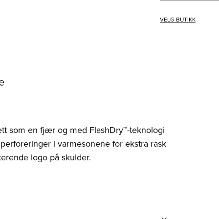
VELG BUTIKK
e
lett som en fjær og med FlashDry™-teknologi
en perforeringer i varmesonene for ekstra rask
kterende logo på skulder.