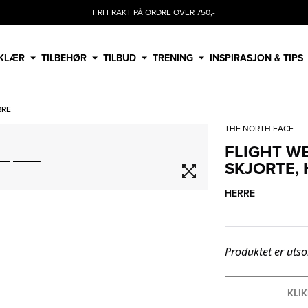
FRI FRAKT PÅ ORDRE OVER 750,-
KLÆR
TILBEHØR
TILBUD
TRENING
INSPIRASJON & TIPS
RRE
THE NORTH FACE
FLIGHT WE
SKJORTE,
HERRE
Produktet er utso
KLIK