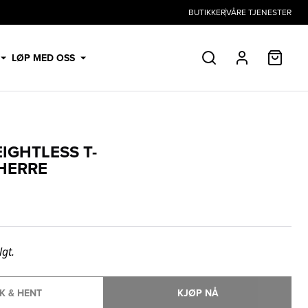
BUTIKKER
VÅRE TJENESTER
HANDL
LØP MED OSS
SØK
PROFIL
IGHTLESS T-
 HERRE
lgt.
K & HENT
KJØP NÅ