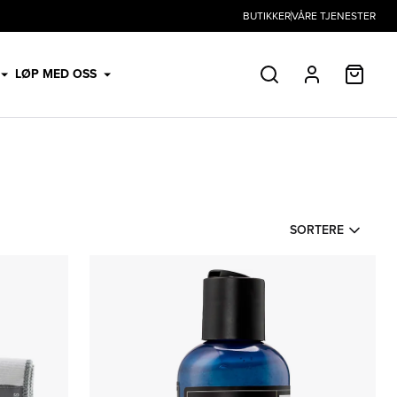
BUTIKKER
VÅRE TJENESTER
HANDL
LØP MED OSS
SØK
PROFIL
SORTERE