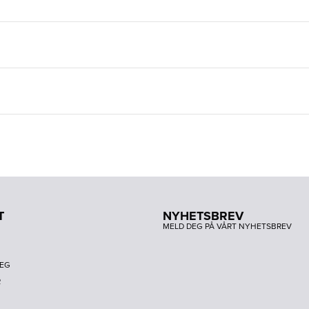
T
NYHETSBREV
MELD DEG PÅ VÅRT NYHETSBREV
DEG
R