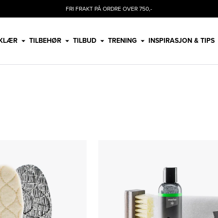
FRI FRAKT PÅ ORDRE OVER 750,-
KLÆR
TILBEHØR
TILBUD
TRENING
INSPIRASJON & TIPS