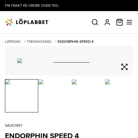
FRI FRAKT PÅ ORDRE OVER 750,-
HANDLE
SØK
PROFIL
LØPESKO
TRENINGSSKO
ENDORPHIN SPEED 4
SAUCONY
ENDORPHIN SPEED 4