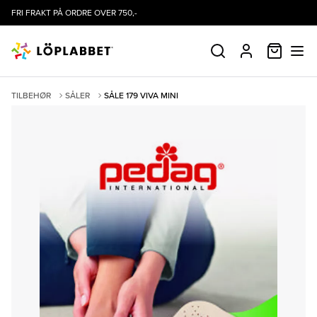
FRI FRAKT PÅ ORDRE OVER 750,-
HANDLE
SØK
PROFIL
TILBEHØR
SÅLER
SÅLE 179 VIVA MINI