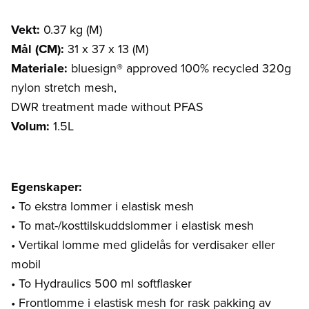
Vekt:
0.37 kg (M)
Mål (CM):
31 x 37 x 13 (M)
Materiale:
bluesign® approved 100% recycled 320g
nylon stretch mesh,
DWR treatment made without PFAS
Volum:
1.5L
Egenskaper:
• To ekstra lommer i elastisk mesh
• To mat-/kosttilskuddslommer i elastisk mesh
• Vertikal lomme med glidelås for verdisaker eller
mobil
• To Hydraulics 500 ml softflasker
• Frontlomme i elastisk mesh for rask pakking av