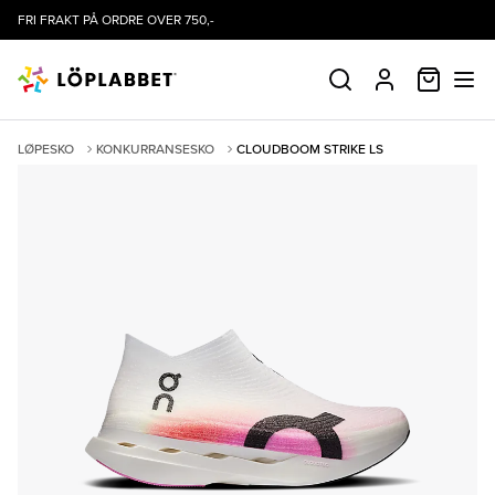
FRI FRAKT PÅ ORDRE OVER 750,-
HANDLE
SØK
PROFIL
LØPESKO
KONKURRANSESKO
CLOUDBOOM STRIKE LS