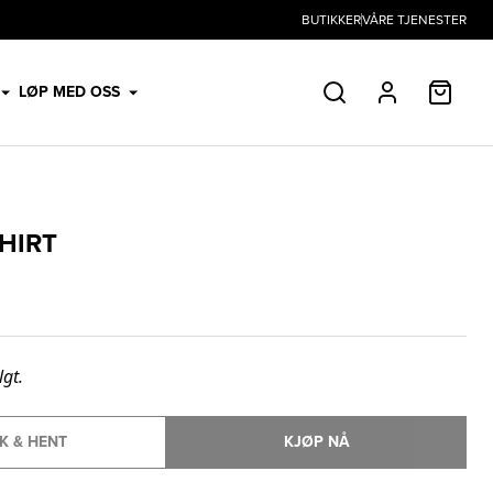
BUTIKKER
VÅRE TJENESTER
HANDL
LØP MED OSS
SØK
PROFIL
HIRT
lgt.
K & HENT
KJØP NÅ