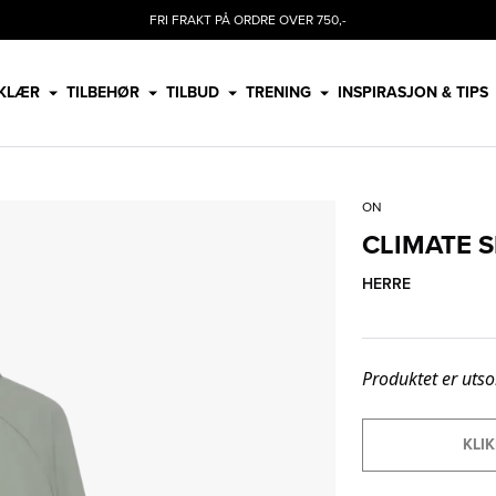
FRI FRAKT PÅ ORDRE OVER 750,-
KLÆR
TILBEHØR
TILBUD
TRENING
INSPIRASJON & TIPS
ON
CLIMATE S
HERRE
Produktet er utso
KLIK