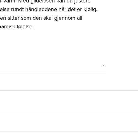
lir varm. Med glidelåsen kan du justere
lse rundt håndleddene når det er kjølig.
ren sitter som den skal gjennom all
amisk følelse.