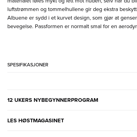
materialet føles mykt og lett mot huden, selv når du b
luftstrømmen og tommelhullene gir deg ekstra beskytte
Albuene er sydd i et kurvet design, som gjør at gense
bevegelse. Passformen er normalt smal for en aerodyn
SPESIFIKASJONER
12 UKERS NYBEGYNNERPROGRAM
LES HØSTMAGASINET