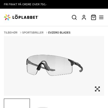
FRI FRAKT PÅ ORDRE OVER 750,-
HANDLE
SØK
PROFIL
TILBEHØR
SPORTSBRILLER
EVZERO BLADES