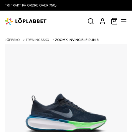
FRI FRAKT PÅ ORDRE OVER 750,-
HANDLE
SØK
PROFIL
LØPESKO
TRENINGSSKO
ZOOMX INVINCIBLE RUN 3