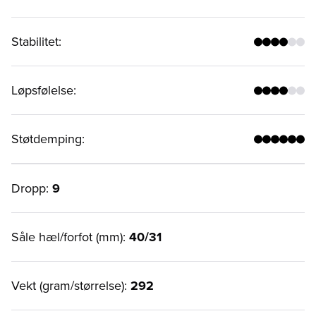
Stabilitet
:
Løpsfølelse
:
Støtdemping
:
Dropp:
9
Såle hæl/forfot (mm):
40/31
Vekt (gram/størrelse):
292