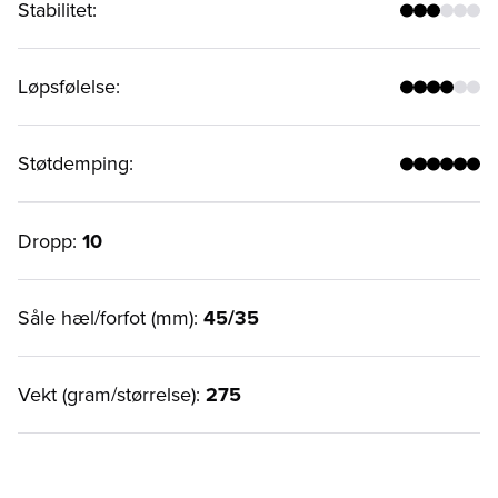
Stabilitet
:
Løpsfølelse
:
Støtdemping
:
Dropp:
10
Såle hæl/forfot (mm):
45/35
Vekt (gram/størrelse):
275