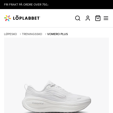
FRI FRAKT PÅ ORDRE OVER 750,-
HANDLE
SØK
PROFIL
LØPESKO
TRENINGSSKO
VOMERO PLUS