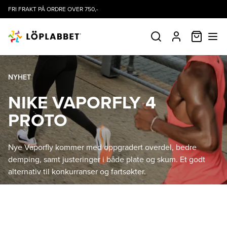
FRI FRAKT PÅ ORDRE OVER 750,-
HANDLE
SØK
PROFIL
NYHET
NIKE VAPORFLY 4
PROTO
Nye Vaporfly kommer med oppgradert overdel, bedre
demping, samt justeringer i både plate og skum. Et godt
alternativ til konkurranser og fartsøkter.