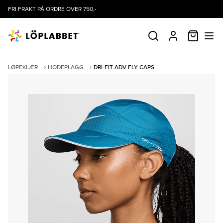
FRI FRAKT PÅ ORDRE OVER 750,-
HANDLE
SØK
PROFIL
LØPEKLÆR
HODEPLAGG
DRI-FIT ADV FLY CAPS