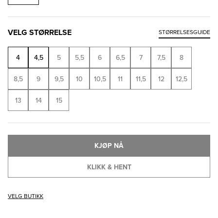
VELG STØRRELSE
STØRRELSESGUIDE
4
4,5
5
5,5
6
6,5
7
7,5
8
8,5
9
9,5
10
10,5
11
11,5
12
12,5
13
14
15
KJØP NÅ
KLIKK & HENT
VELG BUTIKK