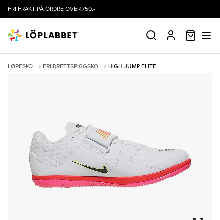
FRI FRAKT PÅ ORDRE OVER 750,-
HANDLE
SØK
PROFIL
LØPESKO
FRIIDRETTSPIGGSKO
HIGH JUMP ELITE