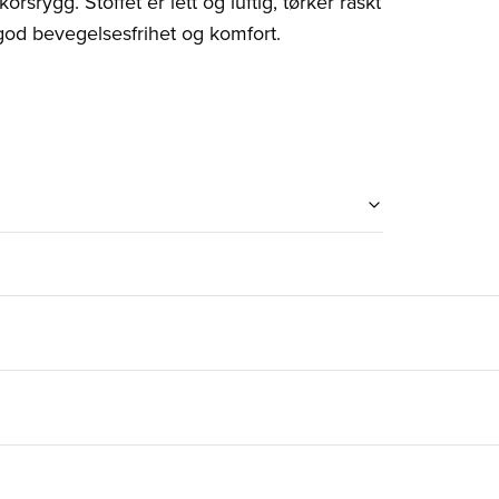
srygg. Stoffet er lett og luftig, tørker raskt
r god bevegelsesfrihet og komfort.