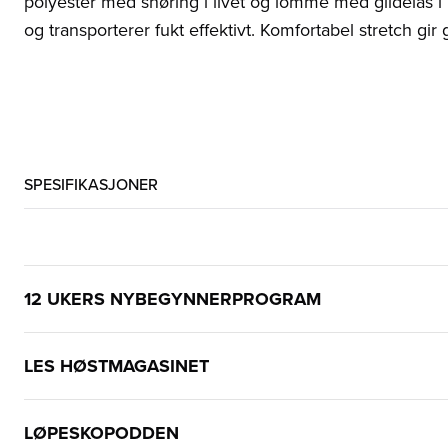
polyester med snøring i livet og lomme med glidelås i kor
og transporterer fukt effektivt. Komfortabel stretch gi
SPESIFIKASJONER
12 UKERS NYBEGYNNERPROGRAM
LES HØSTMAGASINET
LØPESKOPODDEN