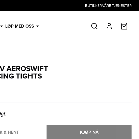
BUTIKKER
VÅRE TJENESTER
HANDL
LØP MED OSS
SØK
PROFIL
DV AEROSWIFT
CING TIGHTS
lgt.
K & HENT
KJØP NÅ