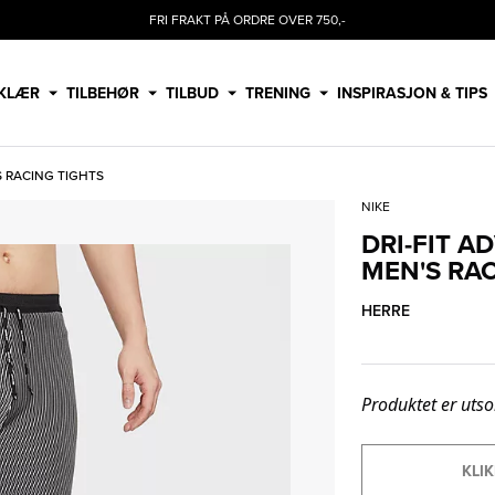
FRI FRAKT PÅ ORDRE OVER 750,-
KLÆR
TILBEHØR
TILBUD
TRENING
INSPIRASJON & TIPS
S RACING TIGHTS
NIKE
DRI-FIT A
MEN'S RA
HERRE
Produktet er utso
KLIK