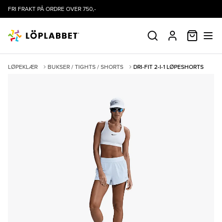
FRI FRAKT PÅ ORDRE OVER 750,-
HANDLE
SØK
PROFIL
LØPEKLÆR
BUKSER / TIGHTS / SHORTS
DRI-FIT 2-I-1 LØPESHORTS