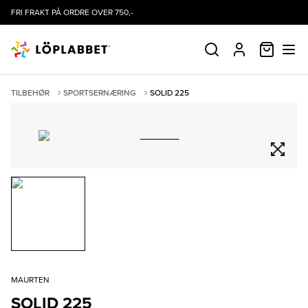
FRI FRAKT PÅ ORDRE OVER 750,-
HANDLE
SØK
PROFIL
TILBEHØR
SPORTSERNÆRING
SOLID 225
MAURTEN
SOLID 225