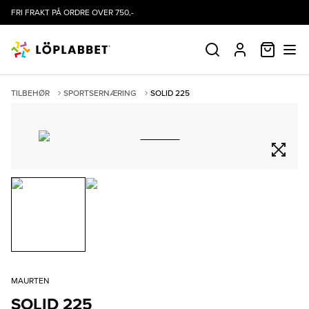
FRI FRAKT PÅ ORDRE OVER 750,-
HANDLE
SØK
PROFIL
TILBEHØR
SPORTSERNÆRING
SOLID 225
MAURTEN
SOLID 225