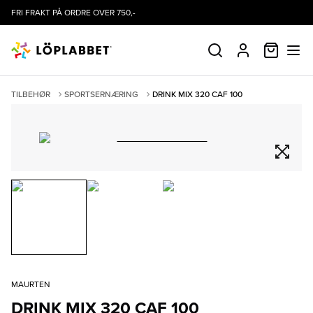
FRI FRAKT PÅ ORDRE OVER 750,-
HANDLE
SØK
PROFIL
TILBEHØR
SPORTSERNÆRING
DRINK MIX 320 CAF 100
MAURTEN
DRINK MIX 320 CAF 100